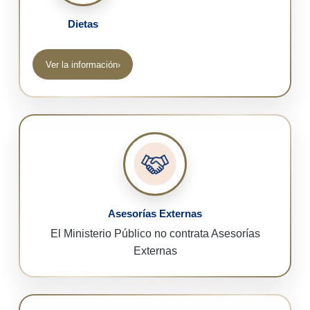
Dietas
Ver la información
›
(abre en una nueva pestaña)
Asesorías Externas
El Ministerio Público no contrata Asesorías
Externas