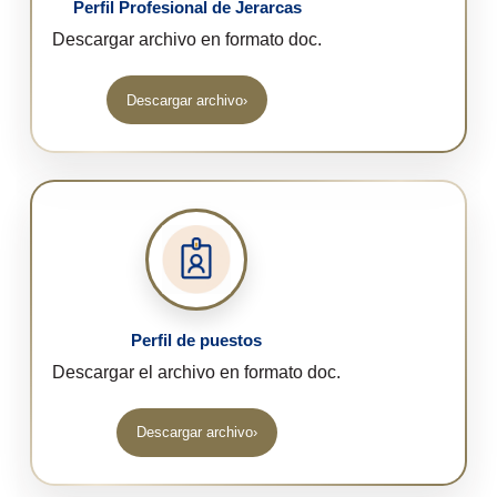
Perfil Profesional de Jerarcas
Descargar archivo en formato doc.
Descargar archivo
›
(abre en una nueva pestaña)
Perfil de puestos
Descargar el archivo en formato doc.
Descargar archivo
›
(abre en una nueva pestaña)