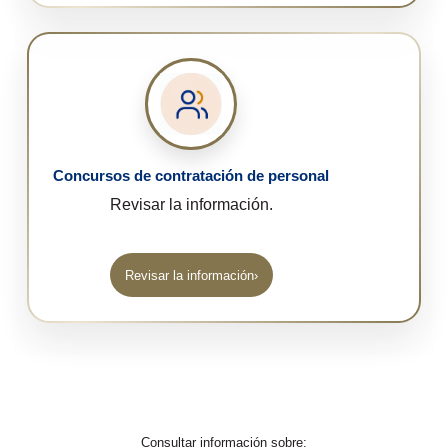
Concursos de contratación de personal
Revisar la información.
Revisar la información
›
(abre en una nueva pestaña)
Consultar información sobre: