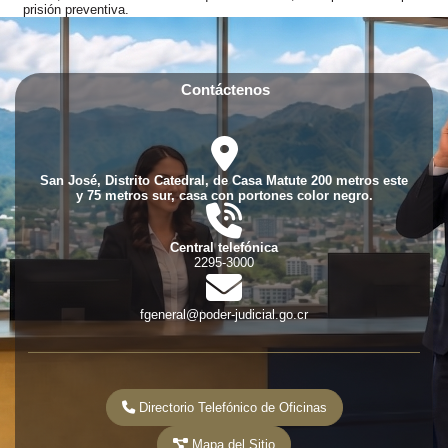
prisión preventiva.
Contáctenos
fas
fa-
location-
San José, Distrito Catedral, de Casa Matute 200 metros este
dot
y 75 metros sur, casa con portones color negro.
fas
fa-
phone-
Central telefónica
volume
2295-3000
fas
fa-
envelope
fgeneral@poder-judicial.go.cr
Directorio Telefónico de Oficinas
Mapa del Sitio