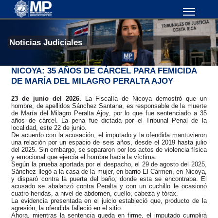
Noticias Judiciales
NICOYA: 35 AÑOS DE CÁRCEL PARA FEMICIDA
DE MARÍA DEL MILAGRO PERALTA AJOY
23 de junio del 2026.
La Fiscalía de Nicoya demostró que un
hombre, de apellidos Sánchez Santana, es responsable de la muerte
de María del Milagro Peralta Ajoy, por lo que fue sentenciado a 35
años de cárcel. La pena fue dictada por el Tribunal Penal de la
localidad, este 22 de junio.
De acuerdo con la acusación, el imputado y la ofendida mantuvieron
una relación por un espacio de seis años, desde el 2019 hasta julio
del 2025. Sin embargo, se separaron por los actos de violencia física
y emocional que ejercía el hombre hacia la víctima.
Según la prueba aportada por el despacho, el 29 de agosto del 2025,
Sánchez llegó a la casa de la mujer, en barrio El Carmen, en Nicoya,
y disparó contra la puerta del baño, donde esta se encontraba. El
acusado se abalanzó contra Peralta y con un cuchillo le ocasionó
cuatro heridas, a nivel de abdomen, cuello, cabeza y tórax.
La evidencia presentada en el juicio estableció que, producto de la
agresión, la ofendida falleció en el sitio.
Ahora, mientras la sentencia queda en firme, el imputado cumplirá