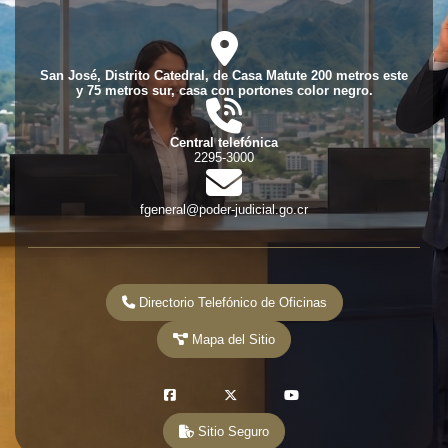
fas
fa-
location-
San José, Distrito Catedral, de Casa Matute 200 metros este
dot
y 75 metros sur, casa con portones color negro.
fas
fa-
phone-
Central telefónica
volume
2295-3000
fas
fa-
envelope
fgeneral@poder-judicial.go.cr
Directorio Telefónico de Oficinas
Mapa del Sitio
fab
fab
fab
fa-
fa-
fa-
Sitio Seguro
square-
x-
youtube