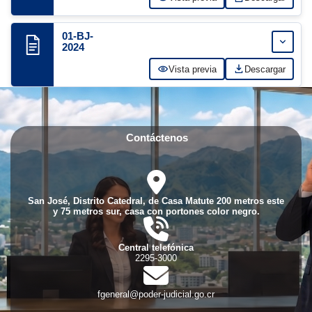
01-BJ-
Expand
2024
Vista previa
Descargar
Contáctenos
fas
fa-
location-
San José, Distrito Catedral, de Casa Matute 200 metros este
dot
y 75 metros sur, casa con portones color negro.
fas
fa-
phone-
Central telefónica
volume
2295-3000
fas
fa-
envelope
fgeneral@poder-judicial.go.cr