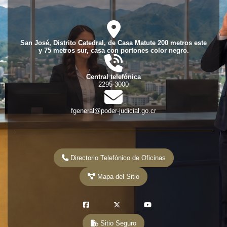
fas
fa-
location-
San José, Distrito Catedral, de Casa Matute 200 metros este
dot
y 75 metros sur, casa con portones color negro.
fas
fa-
phone-
Central telefónica
volume
2295-3000
fas
fa-
envelope
fgeneral@poder-judicial.go.cr
Directorio Telefónico de Oficinas
Mapa del Sitio
fab
fab
fab
fa-
fa-
fa-
Sitio Seguro