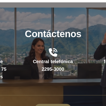
Contáctenos
fas
fa-
de
Central telefónica
phone-
 75
2295-3000
volume
es