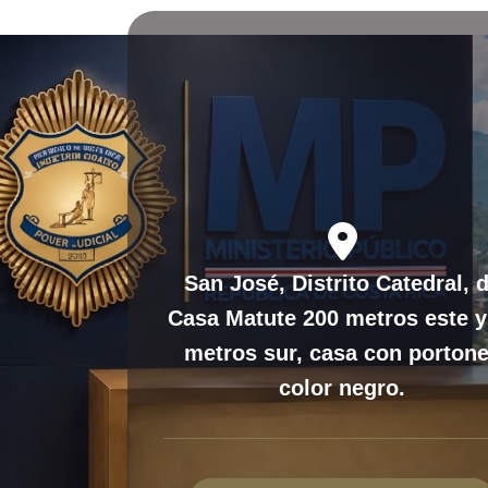
fas
fa-
San José, Distrito Catedral, 
location-
Casa Matute 200 metros este y
dot
metros sur, casa con porton
color negro.