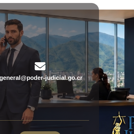
fas
fa-
fgeneral@poder-judicial.go.cr
envelope