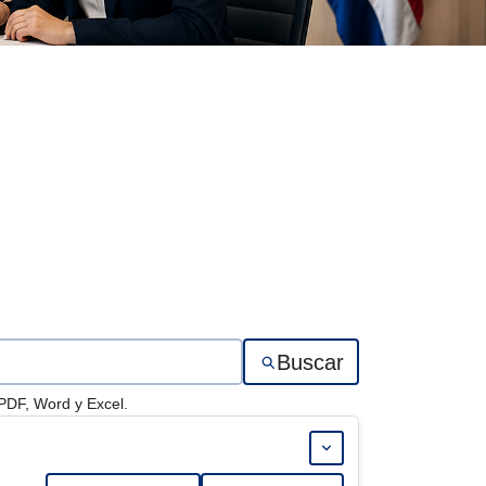
Buscar
 PDF, Word y Excel.
Expandir 16-AD