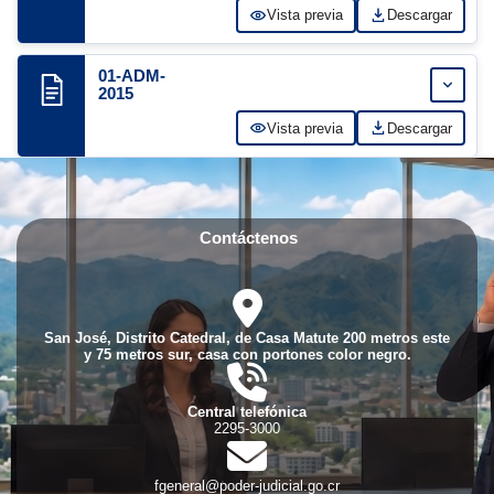
Vista previa
Descargar
01-ADM-
Expand
2015
Vista previa
Descargar
Contáctenos
fas
fa-
location-
San José, Distrito Catedral, de Casa Matute 200 metros este
dot
y 75 metros sur, casa con portones color negro.
fas
fa-
phone-
Central telefónica
volume
2295-3000
fas
fa-
envelope
fgeneral@poder-judicial.go.cr