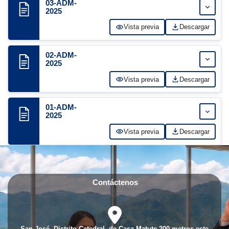
03-ADM-
Expand
2025
Vista previa
Descargar
02-ADM-
Expand
2025
Vista previa
Descargar
01-ADM-
Expand
2025
Vista previa
Descargar
Contáctenos
fas
fa-
location-
San José, Distrito Catedral, de Casa Matute 200 metros este