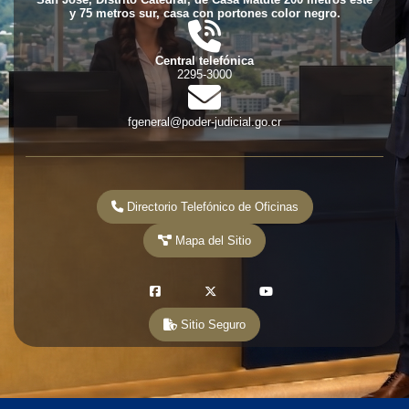
dot
y 75 metros sur, casa con portones color negro.
fas
fa-
phone-
Central telefónica
volume
2295-3000
fas
fa-
envelope
fgeneral@poder-judicial.go.cr
Directorio Telefónico de Oficinas
Mapa del Sitio
fab
fab
fab
fa-
fa-
fa-
Sitio Seguro
square-
x-
youtube
facebook
twitter