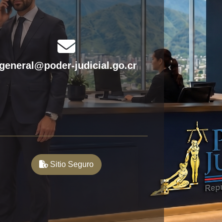
fas
fa-
fgeneral@poder-judicial.go.cr
envelope
Sitio Seguro