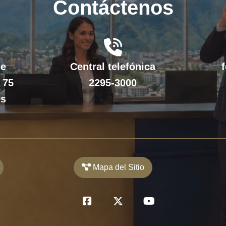
Contáctenos
fas
fa-
de
Central telefónica
phone-
 75
2295-3000
volume
es
Mapa del Sitio
fab
fab
fab