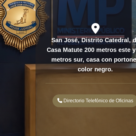
fas
fa-
San José, Distrito Catedral, 
location-
Casa Matute 200 metros este y
dot
metros sur, casa con porton
color negro.
Directorio Telefónico de Oficinas