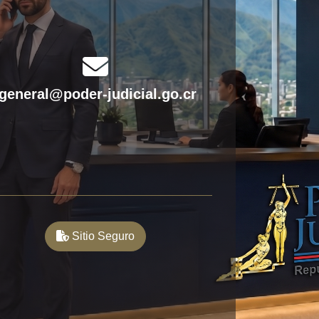
fas
fa-
fgeneral@poder-judicial.go.cr
envelope
Sitio Seguro