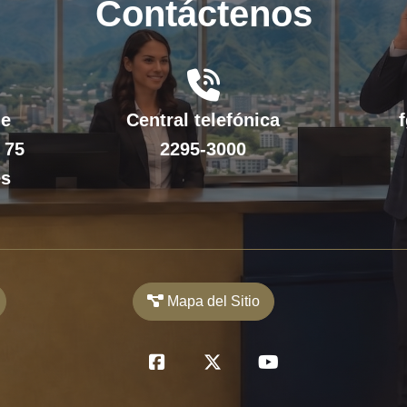
Contáctenos
fas
fa-
de
Central telefónica
phone-
 75
2295-3000
volume
es
Mapa del Sitio
fab
fab
fab