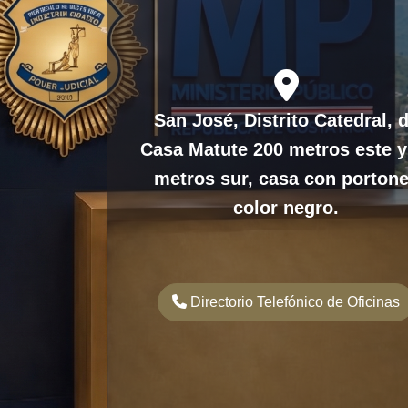
fas
fa-
San José, Distrito Catedral, 
location-
Casa Matute 200 metros este y
dot
metros sur, casa con porton
color negro.
Directorio Telefónico de Oficinas