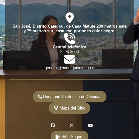
fas
fa-
location-
San José, Distrito Catedral, de Casa Matute 200 metros este
dot
y 75 metros sur, casa con portones color negro.
fas
fa-
phone-
Central telefónica
volume
2295-3000
fas
fa-
envelope
fgeneral@poder-judicial.go.cr
Directorio Telefónico de Oficinas
Mapa del Sitio
fab
fab
fab
fa-
fa-
fa-
Sitio Seguro