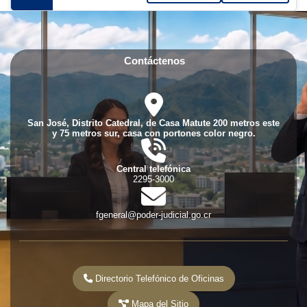
Contáctenos
fas
fa-
location-
San José, Distrito Catedral, de Casa Matute 200 metros este
dot
y 75 metros sur, casa con portones color negro.
fas
fa-
phone-
Central telefónica
volume
2295-3000
fas
fa-
envelope
fgeneral@poder-judicial.go.cr
Directorio Telefónico de Oficinas
Mapa del Sitio