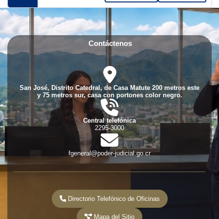
Contáctenos
fas
fa-
location-
San José, Distrito Catedral, de Casa Matute 200 metros este
dot
y 75 metros sur, casa con portones color negro.
fas
fa-
phone-
Central telefónica
volume
2295-3000
fas
fa-
envelope
fgeneral@poder-judicial.go.cr
Directorio Telefónico de Oficinas
Mapa del Sitio