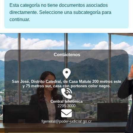
Esta categoría no tiene documentos asociados
directamente. Seleccione una subcategoría para
continuar.
Contáctenos
fas
fa-
location-
San José, Distrito Catedral, de Casa Matute 200 metros este
dot
y 75 metros sur, casa con portones color negro.
fas
fa-
phone-
Central telefónica
volume
2295-3000
fas
fa-
envelope
fgeneral@poder-judicial.go.cr