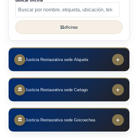
Buscar oficina
11
oficinas
+
🏛
Justicia Restaurativa sede Alajuela
+
🏛
Justicia Restaurativa sede Cartago
+
🏛
Justicia Restaurativa sede Goicoechea