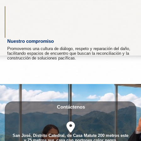
Nuestro compromiso
Promovemos una cultura de diálogo, respeto y reparación del daño,
facilitando espacios de encuentro que buscan la reconciliación y la
construcción de soluciones pacíficas.
Contáctenos
fas
fa-
location-
San José, Distrito Catedral, de Casa Matute 200 metros este
dot
y 75 metros sur, casa con portones color negro.